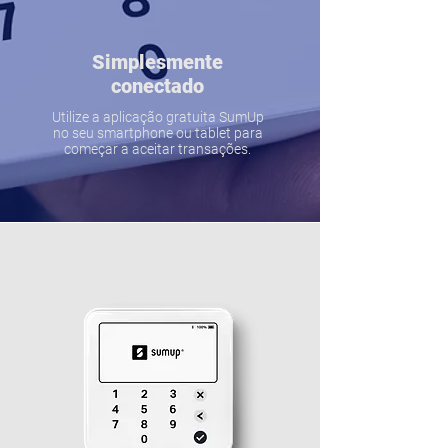
Simplesmente
conectado
Utilize a aplicação gratuita SumUp
no seu smartphone ou tablet para
começar a aceitar transações.