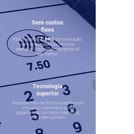
Sem custos
fixos
1.69%
Pague apenas
por transação,
sem assinaturas ou mínimos
mensais. Preços transparentes no
seu melhor.
Tecnologia
superior
Processe mais de 500 transações com
uma única cobrança e aceite
pagamentos com tarja magnética,
chip e sem contato.