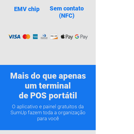
Sem contato
EMV chip
(NFC)
Mais do que apenas
um terminal
de POS portátil
O aplicativo e painel gratuitos da
SumUp fazem toda a organização
para você