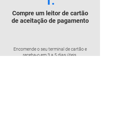
1.
Compre um leitor de cartão
de aceitação de pagamento
Encomende o seu terminal de cartão e
receba-o em 3 a 5 dias úteis.
2.
Ative seu leitor de cartão
Baixe o aplicativo móvel SumUp e crie seu
perfil em apenas alguns minutos. Conecte
seu terminal de cartão à sua conta bancária
existente.