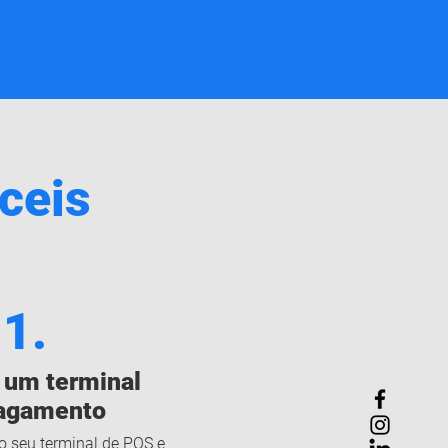
ceis
1.
um terminal
agamento
o seu terminal de POS e