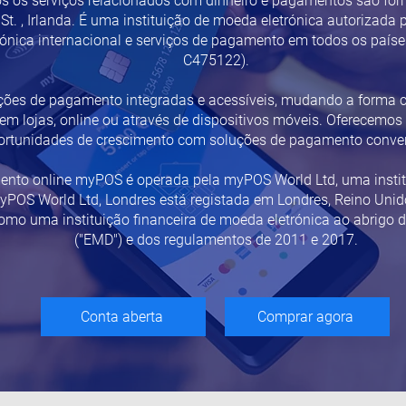
dos os serviços relacionados com dinheiro e pagamentos são for
t. , Irlanda. É uma instituição de moeda eletrónica autorizada 
ónica internacional e serviços de pagamento em todos os paíse
C475122).
ções de pagamento integradas e acessíveis, mudando a forma
 lojas, online ou através de dispositivos móveis. Oferecemos 
oportunidades de crescimento com soluções de pagamento conveni
nto online myPOS é operada pela myPOS World Ltd, uma institu
yPOS World Ltd, Londres está registada em Londres, Reino Unido
como uma instituição financeira de moeda eletrónica ao abrigo 
("EMD") e dos regulamentos de 2011 e 2017.
Conta aberta
Comprar agora