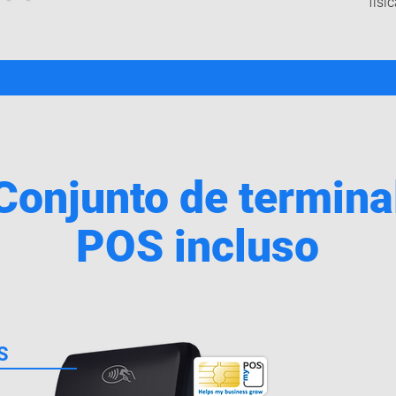
físi
Conjunto de termina
POS incluso
S