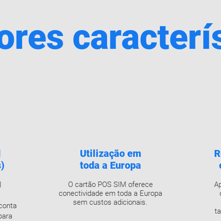
res caracterí
l
Utilização em
R
)
toda a Europa
O cartão POS SIM oferece
Ap
l
conectividade em toda a Europa
sem custos adicionais.
conta
t
para