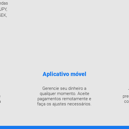
edas
JPY,
SEK,
Aplicativo móvel
Gerencie seu dinheiro a
qualquer momento. Aceite
e
pre
pagamentos remotamente e
a
co
faça os ajustes necessários.