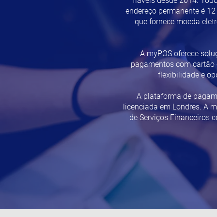
fiáveis ​​desde 2014. To
endereço permanente é 12 S
que fornece moeda eletr
A myPOS oferece solu
pagamentos com cartão em
flexibilidade e 
A plataforma de pagame
licenciada em Londres. A m
de Serviços Financeiros 