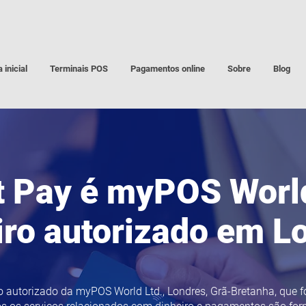
 inicial
Terminais POS
Pagamentos online
Sobre
Blog
 Pay é myPOS World
iro autorizado em L
o autorizado da myPOS World Ltd., Londres, Grã-Bretanha, que 