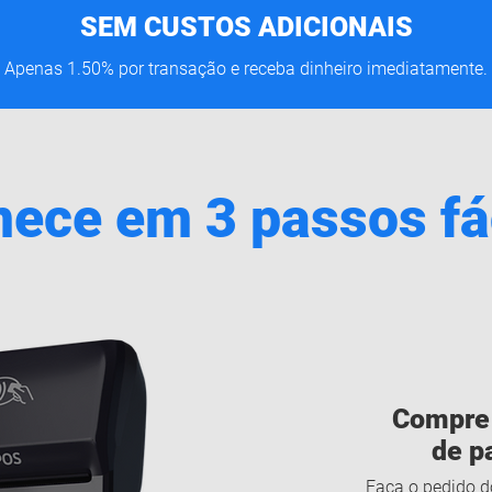
SEM CUSTOS ADICIONAIS
Apenas 1.50% por transação e receba dinheiro imediatamente.
ece em 3 passos fá
Compre 
de p
Faça o pedido d