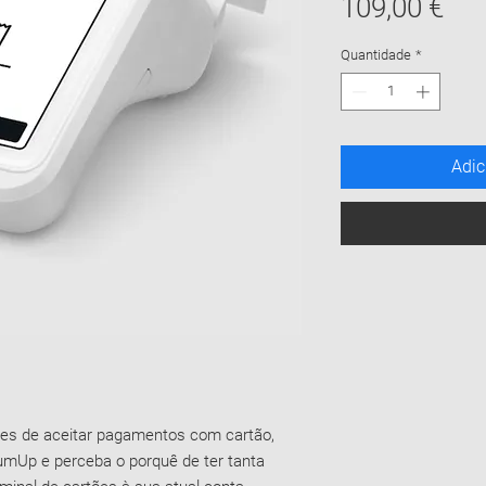
Pre
109,00 €
Quantidade
*
Adic
es de aceitar pagamentos com cartão,
SumUp e perceba o porquê de ter tanta