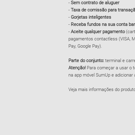
-
Sem contrato de aluguer
-
Taxa de comissão para transaç
-
Gorjetas inteligentes
-
Receba fundos na sua conta ban
-
Aceite qualquer pagamento
(car
pagamentos contactless (VISA, M
Pay, Google Pay).
Parte do conjunto:
terminal e car
Atenção!
Para começar a usar o t
na app móvel SumUp e adicionar a
Veja mais informações do produt