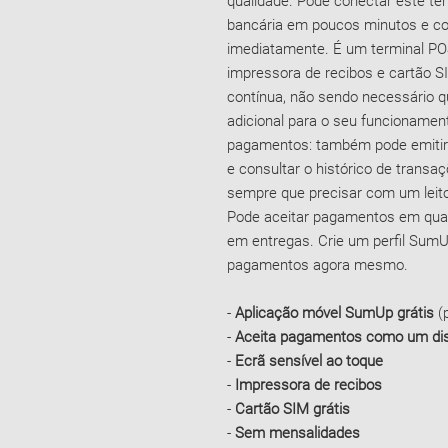
qualidade. Pode conectar este ter
bancária em poucos minutos e c
imediatamente. É um terminal PO
impressora de recibos e cartão S
contínua, não sendo necessário qu
adicional para o seu funcionamen
pagamentos: também pode emitir r
e consultar o histórico de trans
sempre que precisar com um leitor
Pode aceitar pagamentos em qualq
em entregas. Crie um perfil Sum
pagamentos agora mesmo.
-
Aplicação móvel SumUp grátis
(p
-
Aceita pagamentos como um dis
-
Ecrã sensível ao toque
-
Impressora de recibos
-
Cartão SIM grátis
-
Sem mensalidades