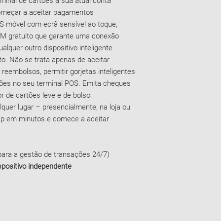
minal de cartões à sua atual conta
omeçar a aceitar pagamentos
S móvel com ecrã sensível ao toque,
IM gratuito que garante uma conexão
alquer outro dispositivo inteligente
to. Não se trata apenas de aceitar
eembolsos, permitir gorjetas inteligentes
ações no seu terminal POS. Emita cheques
 de cartões leve e de bolso.
uer lugar – presencialmente, na loja ou
Up em minutos e comece a aceitar
ara a gestão de transações 24/7)
positivo independente