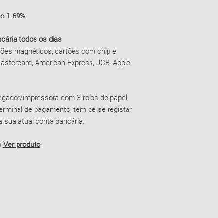
ão 1.69%
cária todos os dias
tões magnéticos, cartões com chip e
astercard, American Express, JCB, Apple
regador/impressora com 3 rolos de papel
erminal de pagamento, tem de se registar
 sua atual conta bancária.
o
Ver produto