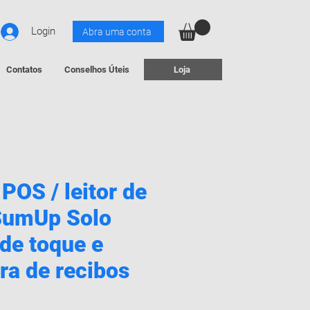
Login
Abra uma conta
Contatos
Conselhos Úteis
Loja
POS / leitor de
SumUp Solo
 de toque e
ra de recibos