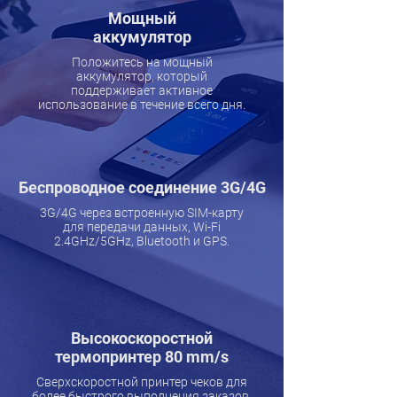
Мощный
аккумулятор
Положитесь на мощный
аккумулятор, который
поддерживает активное
использование в течение всего дня.
Беспроводное соединение 3G/4G
3G/4G через встроенную SIM-карту
для передачи данных, Wi-Fi
2.4GHz/5GHz, Bluetooth и GPS.
Высокоскоростной
термопринтер 80 mm/s
Сверхскоростной принтер чеков для
более быстрого выполнения заказов.