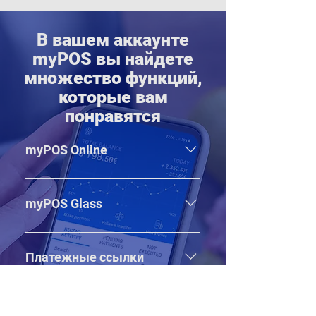
В вашем аккаунте
myPOS вы найдете
множество функций,
которые вам
понравятся
myPOS Online
Создайте свой бесплатный
интернет-магазин и начните
myPOS Glass
продавать везде
Принимайте платежи по
бесконтактным картам на своем
Платежные ссылки
телефоне Android
Создавайте, делитесь, получайте
оплату мгновенно. Это так просто!
Пополнение счета