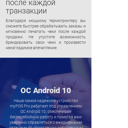
после каждой
транзакции
Благодаря мощному термопринтеру вы
сможете быстрее обрабатывать заказы и
мгновенно печатать чеки после каждой
продажи. Не упустите возможность
брендировать свои чеки и произвести
неизгладимое впечатление.
ОС Android 10
Наше самое надежное устройство
myPOS Pro работает под управлением
ОС Android 10, обеспечивая
бесперебойную работу и помогая вам
уверенно справляться с ежедневными
задачами по управлению собственным