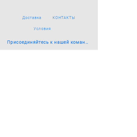
Доставка
КОНТАКТЫ
Условия
Присоединяйтесь к нашей команде
Smart Pay
улица Roberta Hirsa 1,
Рига
LV-1045, Латвия
welcome@smartpay.eu
+371 27109000
Подпишись на новости
Запишись сейчас