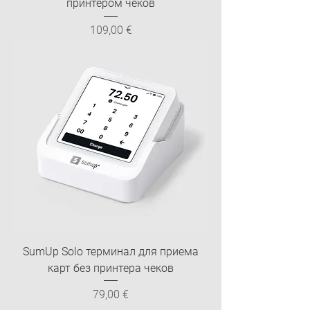
принтером чеков
Цена
109,00 €
SumUp Solo терминал для приема
карт без принтера чеков
Цена
79,00 €