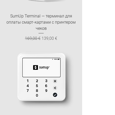
SumUp Terminal — терминал для
оплаты смарт-картами с принтером
чеков
Обычная цена
Цена со скидкой
169,00 €
139,00 €