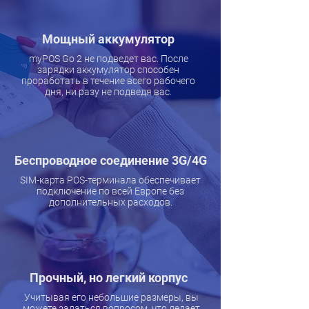
Мощный аккумулятор
myPOS Go 2 не подведет вас. После
зарядки аккумулятор способен
проработать в течение всего рабочего
дня, ни разу не подведя вас.
Беспроводное соединение 3G/4G
SIM-карта POS-терминала обеспечивает
подключение по всей Европе без
дополнительных расходов.
Прочный, но легкий корпус
Учитывая его небольшие размеры, вы
можете задаться вопросом, что делает