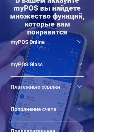
В вашем аккаунте
myPOS вы найдете
множество функций,
которые вам
понравятся
myPOS Online
Создайте свой бесплатный
интернет-магазин и начните
myPOS Glass
продавать везде
Принимайте платежи по
бесконтактным картам на своем
Платежные ссылки
телефоне Android
Создавайте, делитесь, получайте
оплату мгновенно. Это так просто!
Пополнение счета
Пополняйте счет или покупайте
эфирное время для различных
Предварительная