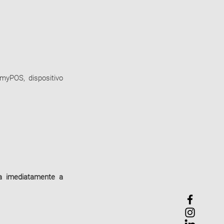
yPOS, dispositivo 
 imediatamente a 