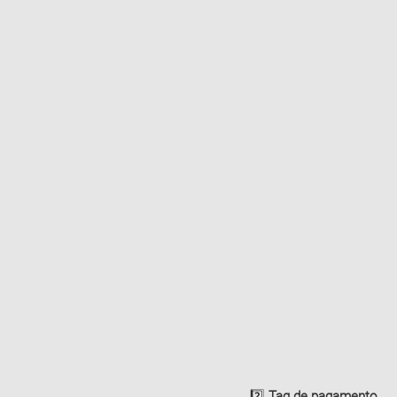
2️⃣ 
Tag de pagamento