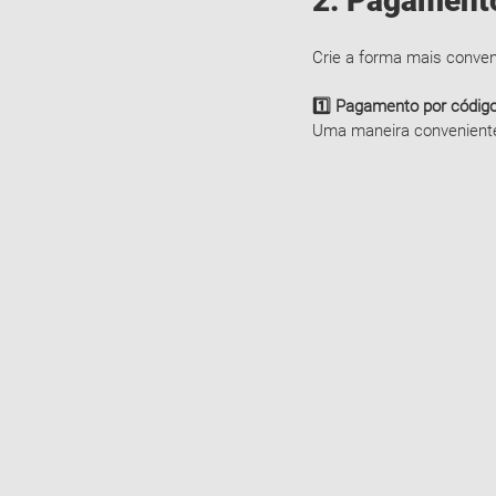
2. 
Pagamento
Crie a forma mais conve
1️⃣ Pagamento por códig
Uma maneira convenient