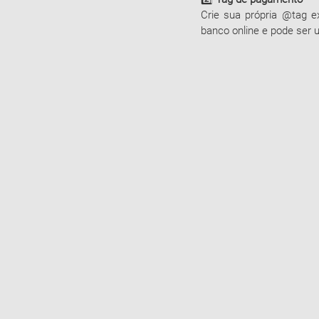
Crie sua própria @tag e
banco online e pode ser u