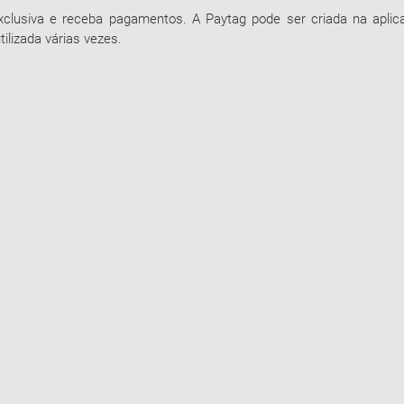
xclusiva e receba pagamentos. A Paytag pode ser criada na apli
tilizada várias vezes.