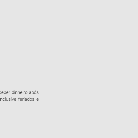
ber dinheiro após 
clusive feriados e 