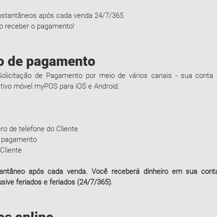
stantâneos após cada venda 24/7/365
 receber o pagamento!
ão de pagamento
licitação de Pagamento por meio de vários canais - sua conta m
tivo móvel myPOS para iOS e Android.
ero de telefone do Cliente
e pagamento
 Cliente
antâneo após cada venda. Você receberá dinheiro em sua conta
usive feriados e feriados (24/7/365).