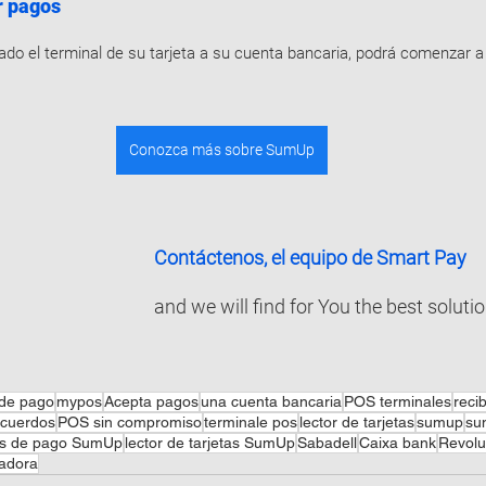
r pagos
do el terminal de su tarjeta a su cuenta bancaria, podrá comenzar a
Conozca más sobre SumUp
Contáctenos, el equipo de Smart Pay
and we will find for You the best solutio
 de pago
mypos
Acepta pagos
una cuenta bancaria
POS terminales
reci
acuerdos
POS sin compromiso
terminale pos
lector de tarjetas
sumup
su
tas de pago SumUp
lector de tarjetas SumUp
Sabadell
Caixa bank
Revolu
radora