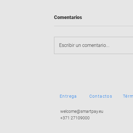
Comentarios
Escribir un comentario...
Nuevo SumUp Solo Lite:
¿Cómo puede ayudar a su
negocio a diario?
Entrega
Contactos
Térm
welcome@smartpay.eu
+371 27109000