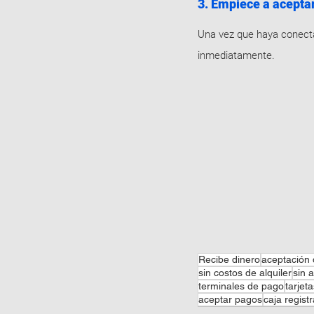
3. Empiece a acepta
Una vez que haya conecta
inmediatamente.
Recibe dinero
aceptación
sin costos de alquiler
sin 
terminales de pago
tarje
aceptar pagos
caja regist