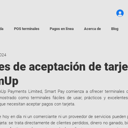
da
POS terminales
Pagos en línea
Acerca de
Blog
2024
es de aceptación de tarje
mUp
p Payments Limited, Smart Pay comienza a ofrecer terminales de
trado como terminales fáciles de usar, prácticos y excelentes 
ue necesitan aceptar pagos con tarjeta.
hoy en día ni un comerciante ni un proveedor de servicios pueden pe
eta: se trata directamente de clientes perdidos, dinero no ganado, bi