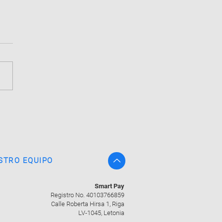
 tu cuenta mercantil para
cios online de forma
ita
STRO EQUIPO
Smart Pay
Registro No. 40103766859
Calle Roberta Hirsa 1, Riga
LV-1045, Letonia